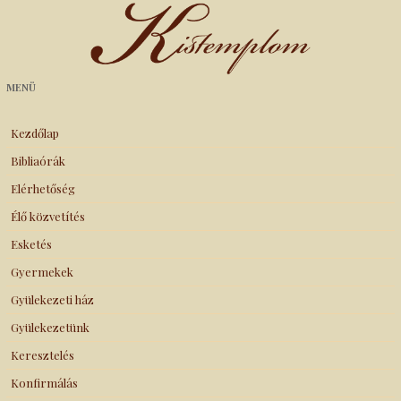
Kistemplom
MENÜ
Kezdőlap
Bibliaórák
Elérhetőség
Élő közvetítés
Esketés
Gyermekek
Gyülekezeti ház
Gyülekezetünk
Keresztelés
Konfirmálás