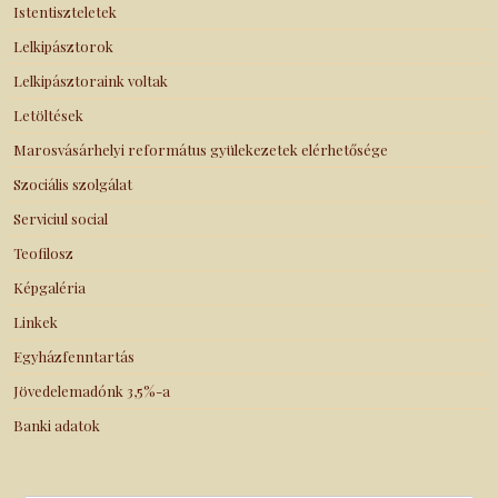
Istentiszteletek
Lelkipásztorok
Lelkipásztoraink voltak
Letöltések
Marosvásárhelyi református gyülekezetek elérhetősége
Szociális szolgálat
Serviciul social
Teofilosz
Képgaléria
Linkek
Egyházfenntartás
Jövedelemadónk 3,5%-a
Banki adatok