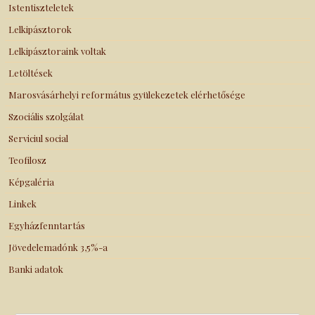
Istentiszteletek
Lelkipásztorok
Lelkipásztoraink voltak
Letöltések
Marosvásárhelyi református gyülekezetek elérhetősége
Szociális szolgálat
Serviciul social
Teofilosz
Képgaléria
Linkek
Egyházfenntartás
Jövedelemadónk 3,5%-a
Banki adatok