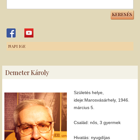
Keresés:
NAPI IGE
Demeter Károly
Születés helye,
ideje:Marosvásárhely, 1946.
március 5.
Család: nős, 3 gyermek
Hivatás: nyugdíjas