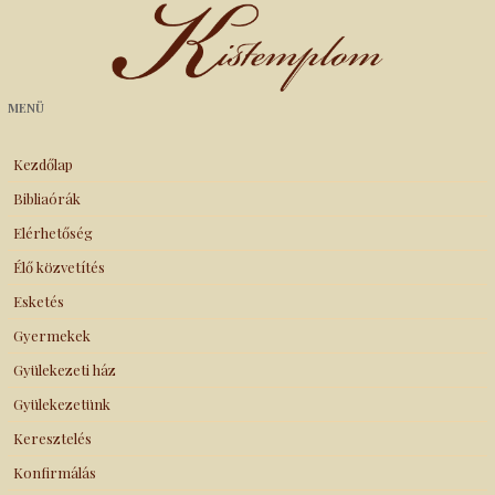
Kistemplom
MENÜ
Kezdőlap
Bibliaórák
Elérhetőség
Élő közvetítés
Esketés
Gyermekek
Gyülekezeti ház
Gyülekezetünk
Keresztelés
Konfirmálás