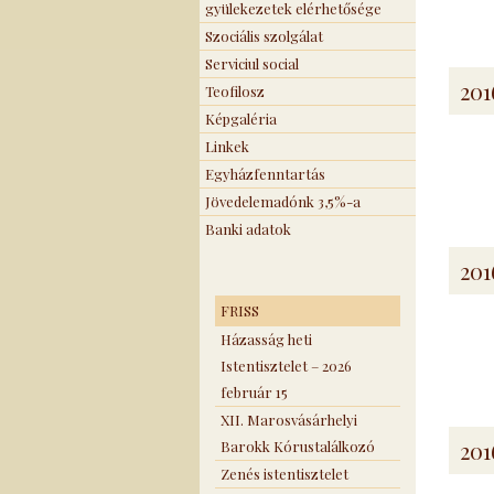
gyülekezetek elérhetősége
Szociális szolgálat
Serviciul social
201
Teofilosz
Képgaléria
Linkek
Egyházfenntartás
Jövedelemadónk 3,5%-a
Banki adatok
201
FRISS
Házasság heti
Istentisztelet – 2026
február 15
XII. Marosvásárhelyi
201
Barokk Kórustalálkozó
Zenés istentisztelet