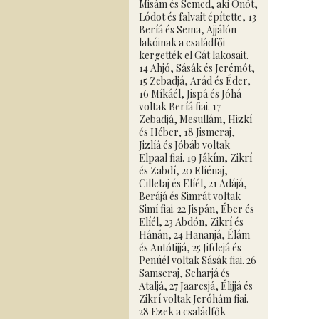
Misám és Semed, aki Ónót,
Lódot és falvait építette, 13
Beríá és Sema, Ajjálón
lakóinak a családfői
kergették el Gát lakosait.
14 Ahjó, Sásák és Jerémót,
15 Zebadjá, Arád és Éder,
16 Míkáél, Jispá és Jóhá
voltak Beríá fiai. 17
Zebadjá, Mesullám, Hizkí
és Héber, 18 Jismeraj,
Jizlíá és Jóbáb voltak
Elpaal fiai. 19 Jákím, Zikrí
és Zabdí, 20 Elíénaj,
Cilletaj és Elíél, 21 Adájá,
Berájá és Simrát voltak
Simí fiai. 22 Jispán, Éber és
Elíél, 23 Abdón, Zikrí és
Hánán, 24 Hananjá, Élám
és Antótijjá, 25 Jifdejá és
Penúél voltak Sásák fiai. 26
Samseraj, Seharjá és
Ataljá, 27 Jaaresjá, Élijjá és
Zikrí voltak Jeróhám fiai.
28 Ezek a családfők