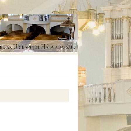
bé az Ur kapujin Hála adással: