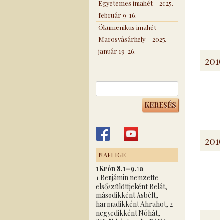
Egyetemes imahét – 2025.
február 9-16.
Ökumenikus imahét
Marosvásárhely – 2025.
január 19-26.
201
Keresés:
201
NAPI IGE
1Krón 8,1–9,1a
1 Benjámin nemzette
elsőszülöttjeként Belát,
másodikként Asbélt,
harmadikként Ahrahot, 2
negyedikként Nóhát,