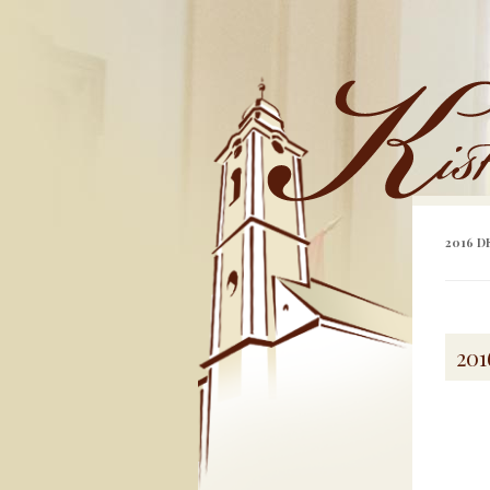
Kistemplom
2016 
201