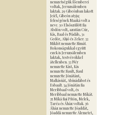
nemzetségük főemberei
voltak, Jeruzsálemben
laktak. 29 Gibeónban lakott
Jeíél, Gibeón atyja;
feleségének Maaká volt a
neve. 30 Elsőszülött fia
Abdón volt, azután Cúr,
Kís, Baal és Nádáb, 31
Gedór, Ahjó és Zeker. 32
Miklót nemzette Simát.
Rokonságukkal együtt
ezek is Jeruzsálemben
laktak, testvéreikkel
átellenben. 33 Nér
nemzette Kíst, Kís
nemzette Sault, Saul
nemzette Jónátánt,
Malkísúát, Abínádábot és
Esbaalt. 34 Jónátán fia
Meríbbaal volt, és
Meríbbaal nemzette Míkát.
35 Míká fiai Pítón, Melek,
Taréa és Áház voltak. 36
Áház nemzette Jóaddát,
Jóaddá nemzette Álemetet,