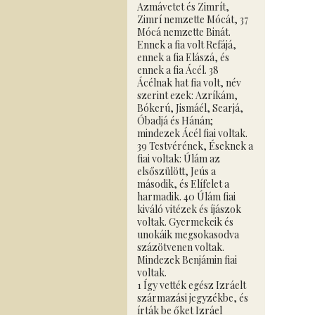
Azmávetet és Zimrít,
Zimrí nemzette Mócát, 37
Mócá nemzette Binát.
Ennek a fia volt Refájá,
ennek a fia Elászá, és
ennek a fia Ácél. 38
Ácélnak hat fia volt, név
szerint ezek: Azríkám,
Bókerú, Jismáél, Searjá,
Óbadjá és Hánán;
mindezek Ácél fiai voltak.
39 Testvérének, Éseknek a
fiai voltak: Úlám az
elsőszülött, Jeús a
második, és Elífelet a
harmadik. 40 Úlám fiai
kiváló vitézek és íjászok
voltak. Gyermekeik és
unokáik megsokasodva
százötvenen voltak.
Mindezek Benjámin fiai
voltak.
1 Így vették egész Izráelt
származási jegyzékbe, és
írták be őket Izráel