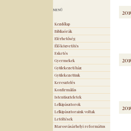
MENÜ
201
Kezdőlap
Bibliaórák
Elérhetőség
Élő közvetítés
Esketés
201
Gyermekek
Gyülekezeti ház
Gyülekezetünk
Keresztelés
Konfirmálás
Istentiszteletek
Lelkipásztorok
201
Lelkipásztoraink voltak
Letöltések
Marosvásárhelyi református