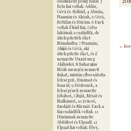
201
ötödikként pedig Ráfát. 3
Bela fiai voltak: Addár,
Gérá és Abíhúd, 4 Abísúa,
Naamán és Ahóah, 5 Gérá,
Sefúfán és Húrám. 6 Ezek
voltak Éhúd fiai, Geba
lakóinak a családfői, de
áttelepítették őket
Mánahatba: 7 Naamán,
Bejeg
←
Kor
Ahijjá és Gérá, aki
áttelepítette őket, és ő
navig
nemzette Uzzát meg
Ahíhúdot. 8 Saharajim
Móáb mezején nemzett
fiakat, miután elbocsátotta
feleségeit, Húsímot és
Baarát; 9 Hódesnek, a
feleségének nemzette
Jóbábot, Cibját, Mésát és
Malkámot, 10 Jeúcot,
Szokját és Mirmát. Ezek a
fiai családfők voltak. 11
Húsímnak nemzette
Abítúbot és Elpaalt. 12
Elpaal fiai voltak: Éber,