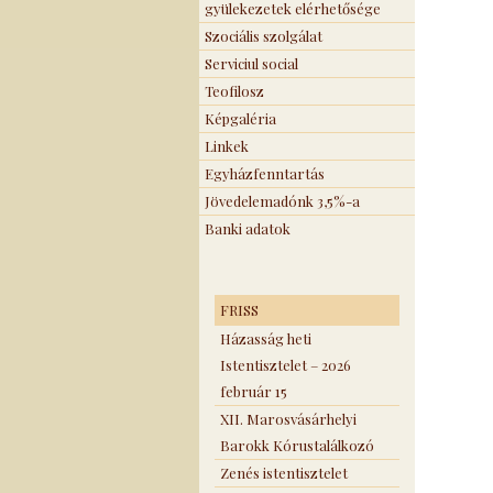
gyülekezetek elérhetősége
Szociális szolgálat
Serviciul social
Teofilosz
Képgaléria
Linkek
Egyházfenntartás
Jövedelemadónk 3,5%-a
Banki adatok
FRISS
Házasság heti
Istentisztelet – 2026
február 15
XII. Marosvásárhelyi
Barokk Kórustalálkozó
Zenés istentisztelet