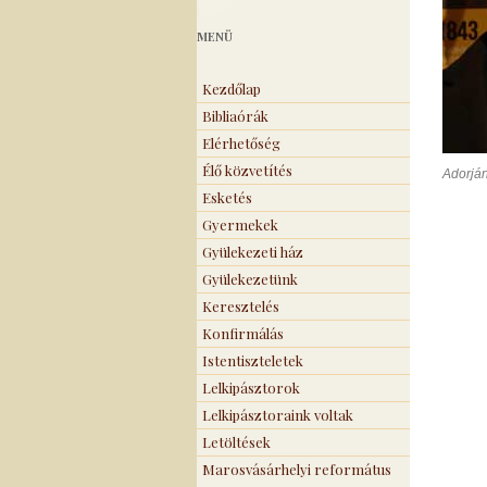
MENÜ
Kezdőlap
Bibliaórák
Elérhetőség
Élő közvetítés
Adorjá
Esketés
Gyermekek
Gyülekezeti ház
Gyülekezetünk
Keresztelés
Konfirmálás
Istentiszteletek
Lelkipásztorok
Lelkipásztoraink voltak
Letöltések
Marosvásárhelyi református