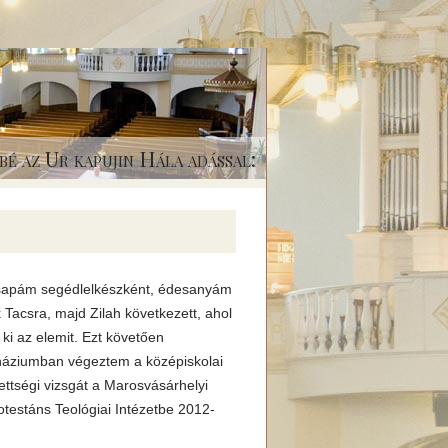
bé az Ur kapujin Hála adással:
esapám segédlelkészként, édesanyám
 Tacsra, majd Zilah következett, ahol
ki az elemit. Ezt követően
náziumban végeztem a középiskolai
ttségi vizsgát a Marosvásárhelyi
otestáns Teológiai Intézetbe 2012-