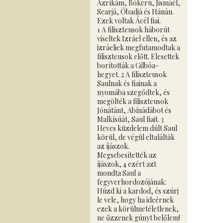
Azríkám, Bókerú, Jismáél,
Searjá, Óbadjá és Hánán.
Ezek voltak Ácél fiai.
1 A filiszteusok háborút
viseltek Izráel ellen, és az
izráeliek megfutamodtak a
filiszteusok előtt. Elesettek
borították a Gilbóa-
hegyet. 2 A filiszteusok
Saulnak és fiainak a
nyomába szegődtek, és
megölték a filiszteusok
Jónátánt, Abínádábot és
Malkísúát, Saul fiait. 3
Heves küzdelem dúlt Saul
körül, de végül eltalálták
az íjászok.
Megsebesítették az
íjászok, 4 ezért azt
mondta Saul a
fegyverhordozójának:
Húzd ki a kardod, és szúrj
le vele, hogy ha ideérnek
ezek a körülmetéletlenek,
ne űzzenek gúnyt belőlem!