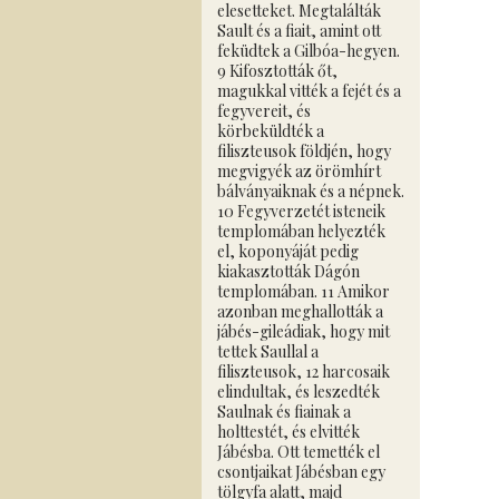
elesetteket. Megtalálták
Sault és a fiait, amint ott
feküdtek a Gilbóa-hegyen.
9 Kifosztották őt,
magukkal vitték a fejét és a
fegyvereit, és
körbeküldték a
filiszteusok földjén, hogy
megvigyék az örömhírt
bálványaiknak és a népnek.
10 Fegyverzetét isteneik
templomában helyezték
el, koponyáját pedig
kiakasztották Dágón
templomában. 11 Amikor
azonban meghallották a
jábés-gileádiak, hogy mit
tettek Saullal a
filiszteusok, 12 harcosaik
elindultak, és leszedték
Saulnak és fiainak a
holttestét, és elvitték
Jábésba. Ott temették el
csontjaikat Jábésban egy
tölgyfa alatt, majd