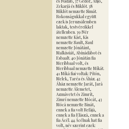
és Nádáb, 37 Gedór, Ahjó,
Zekarjá és Miklót. 38
Miklót nemzette Simát.
Rokonságukkal együtt
ezek is Jeruzsálemben
laktak, testvéreikkel
átellenben. 39 Nér
nemzette Kíst, Kís
nemzette Sault, Saul
nemzette Jónátánt,
Malkísúát, Abínádábot és
Esbaalt. 40 Jónátán fia
Meríbbaal volt, és
Meríbbaal nemzette Míkát.
41 Míká fiai voltak: Pítón,
Melek, Taréa és Áház. 42
Áház nemzette Jarát, Jará
nemzette Álemetet,
Azmávetet és Zimrít,
Zimrí nemzette Mócát, 43
Mócá nemzette Binát,
ennek a fia volt Refájá,
ennek a fia Elászá, ennek a
fia Ácél. 44 Ácélnak hat fia
volt, név szerint ezek: