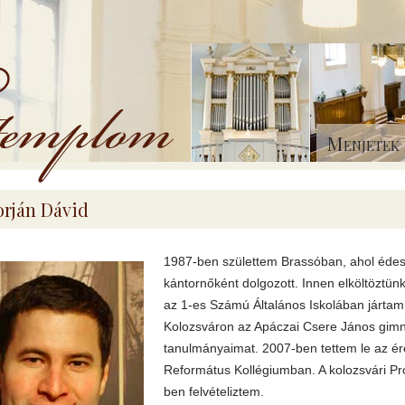
Menjetek 
rján Dávid
1987-ben születtem Brassóban, ahol éd
kántornőként dolgozott. Innen elköltöztünk
az 1-es Számú Általános Iskolában jártam 
Kolozsváron az Apáczai Csere János gim
tanulmányaimat. 2007-ben tettem le az ére
Református Kollégiumban. A kolozsvári Pr
ben felvételiztem.