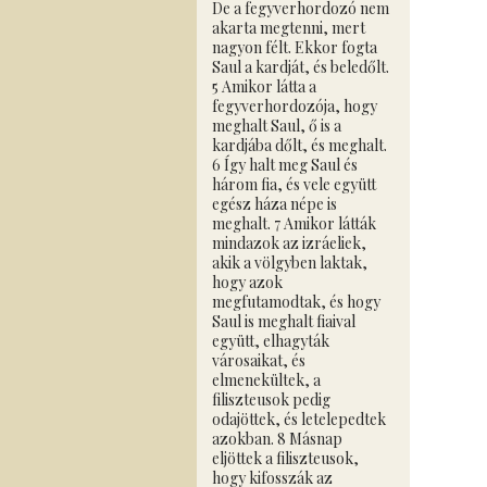
De a fegyverhordozó nem
akarta megtenni, mert
nagyon félt. Ekkor fogta
Saul a kardját, és beledőlt.
5 Amikor látta a
fegyverhordozója, hogy
meghalt Saul, ő is a
kardjába dőlt, és meghalt.
6 Így halt meg Saul és
három fia, és vele együtt
egész háza népe is
meghalt. 7 Amikor látták
mindazok az izráeliek,
akik a völgyben laktak,
hogy azok
megfutamodtak, és hogy
Saul is meghalt fiaival
együtt, elhagyták
városaikat, és
elmenekültek, a
filiszteusok pedig
odajöttek, és letelepedtek
azokban. 8 Másnap
eljöttek a filiszteusok,
hogy kifosszák az