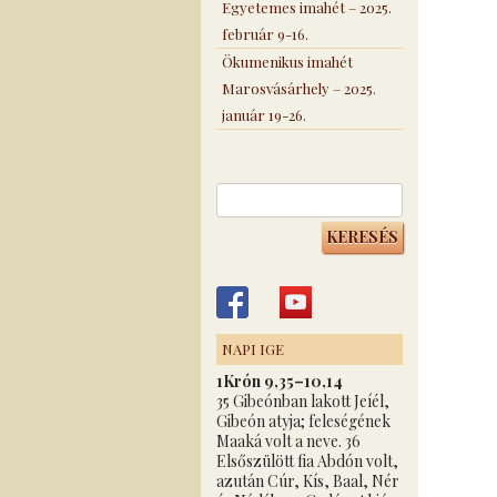
Egyetemes imahét – 2025.
február 9-16.
Ökumenikus imahét
Marosvásárhely – 2025.
január 19-26.
Keresés:
NAPI IGE
1Krón 9,35–10,14
35 Gibeónban lakott Jeíél,
Gibeón atyja; feleségének
Maaká volt a neve. 36
Elsőszülött fia Abdón volt,
azután Cúr, Kís, Baal, Nér