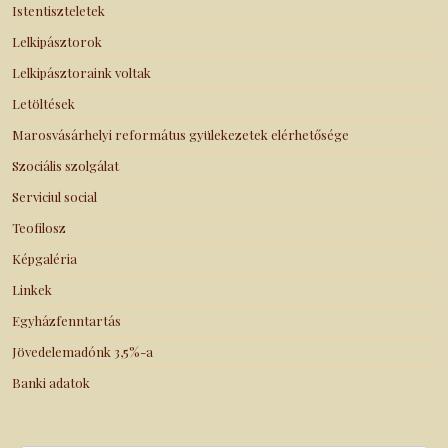
Istentiszteletek
Lelkipásztorok
Lelkipásztoraink voltak
Letöltések
Marosvásárhelyi református gyülekezetek elérhetősége
Szociális szolgálat
Serviciul social
Teofilosz
Képgaléria
Linkek
Egyházfenntartás
Jövedelemadónk 3,5%-a
Banki adatok