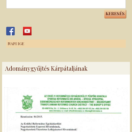
Keresés:
NAPI IGE
Adománygyűjtés Kárpátaljának