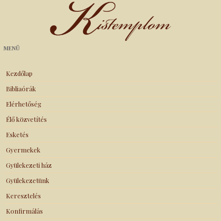
Kistemplom
MENÜ
Kezdőlap
Bibliaórák
Elérhetőség
Élő közvetítés
Esketés
Gyermekek
Gyülekezeti ház
Gyülekezetünk
Keresztelés
Konfirmálás