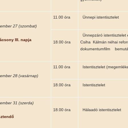
11.00 óra
Ünnepi istentisztelet
mber 27 (szombat)
Ünnepzáró istentisztelet
csony III. napja
18.00 óra
Csiha Kálmán néhai refor
dokumentumfilm bemut
11.00 óra
Istentisztelet (megemléke
mber 28 (vasárnap)
18.00 óra
Istentisztelet
mber 31 (szerda)
18.00 óra
Hálaadó istentisztelet
ztendő