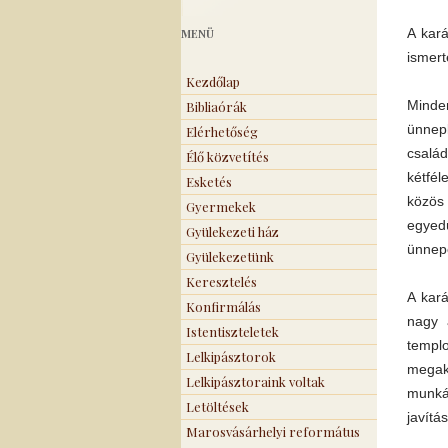
A kará
MENÜ
ismert
Kezdőlap
Minde
Bibliaórák
ünnepl
Elérhetőség
csalá
Élő közvetítés
kétfél
Esketés
közös 
Gyermekek
egyed
Gyülekezeti ház
ünnepe
Gyülekezetünk
Keresztelés
A kará
Konfirmálás
nagy 
Istentiszteletek
templ
Lelkipásztorok
megak
Lelkipásztoraink voltak
munká
Letöltések
javítá
Marosvásárhelyi református