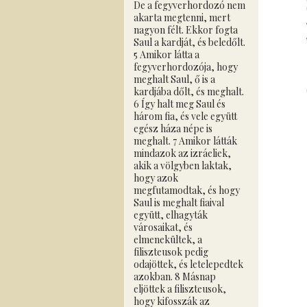
De a fegyverhordozó nem
akarta megtenni, mert
nagyon félt. Ekkor fogta
Saul a kardját, és beledőlt.
5 Amikor látta a
fegyverhordozója, hogy
meghalt Saul, ő is a
kardjába dőlt, és meghalt.
6 Így halt meg Saul és
három fia, és vele együtt
egész háza népe is
meghalt. 7 Amikor látták
mindazok az izráeliek,
akik a völgyben laktak,
hogy azok
megfutamodtak, és hogy
Saul is meghalt fiaival
együtt, elhagyták
városaikat, és
elmenekültek, a
filiszteusok pedig
odajöttek, és letelepedtek
azokban. 8 Másnap
eljöttek a filiszteusok,
hogy kifosszák az