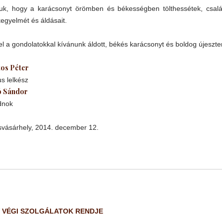
juk, hogy a karácsonyt örömben és békességben tölthessétek, család
kegyelmét és áldásait.
l a gondolatokkal kívánunk áldott, békés karácsonyt és boldog újeszt
os Péter
s lelkész
ó Sándor
dnok
vásárhely, 2014. december 12.
V VÉGI SZOLGÁLATOK RENDJE