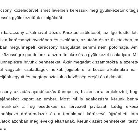
csony közeledtével ismét levélben keressük meg gyülekezetünk tagja
essük gyülekezetünk szolgálatát.
n karácsony alkalmával Jézus Krisztus születését, az Ige testté lé
ik a karácsonyt: óvodában és iskolában, az utcán és az üzletekben,
dban megünnepelt karácsony hangulatát semmi nem pótolhatja. Ami
e közösségre gondolunk: a szeretteinkre és a gyülekezet családjára. M
ünneplésre hívunk benneteket. Akár megadatik számotokra a szerettei
ül vagytok, családtagok nélkül: jöjjetek el a közös alkalmakra is
ljünk együtt és megtapasztaljuk a közösség erejét és áldásait.
csony az adás-ajándékozás ünnepe is, hiszen arra emlékeztet, hogy 
ajándékot kapott az ember. Most mi is adakozásra kérünk bennet
omunknak a rég esedékes és tervezett javítását. Eddig elkész
adályozó drénrendszer és a templomot körülvevő újjáépített támfa
latok azonban még évekig eltartanak. Kérünk azért benneteket, test
sára.