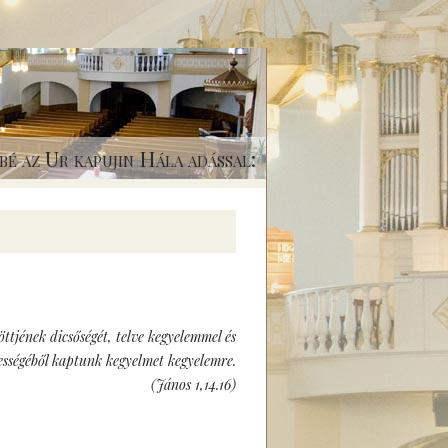
bé az Ur kapujin Hála adással:
löttjének dicsőségét, telve kegyelemmel és
jességéből kaptunk kegyelmet kegyelemre.
(János 1,14.16)