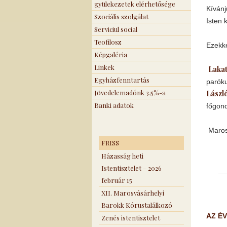
gyülekezetek elérhetősége
Kíván
Szociális szolgálat
Isten 
Serviciul social
Teofilosz
Ezekke
Képgaléria
Linkek
Lakat
Egyházfenntartás
paróku
Jövedelemadónk 3,5%-a
Lászl
Banki adatok
főgon
Maros
FRISS
Házasság heti
Istentisztelet – 2026
február 15
XII. Marosvásárhelyi
Barokk Kórustalálkozó
AZ É
Zenés istentisztelet