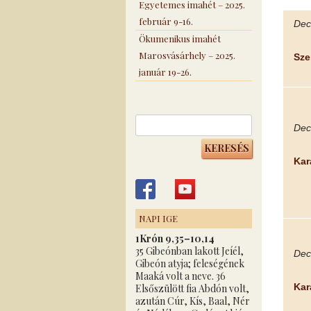
Egyetemes imahét – 2025.
február 9-16.
Dece
Ökumenikus imahét
Marosvásárhely – 2025.
Sze
január 19-26.
Keresés:
Dece
Kará
NAPI IGE
1Krón 9,35–10,14
35 Gibeónban lakott Jeíél,
Dece
Gibeón atyja; feleségének
Maaká volt a neve. 36
Kará
Elsőszülött fia Abdón volt,
azután Cúr, Kís, Baal, Nér