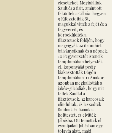
elesetteket. Megtalálták
Sault és a fiait, amint ott
feküdtek a Gilbóa-hegyen.
9 Kifosztották őt,
magukkal vitték a fejét és a
fegyvereit, és
körbeküldték a
filiszteusok földjén, hogy
megvigyék az örömhírt
bálványaiknak és a népnek.
10 Fegyverzetét isteneik
templomában helyezték
el, koponyáját pedig
kiakasztották Dágón
templomában. 11 Amikor
azonban meghallották a
jábés-gileádiak, hogy mit
tettek Saullal a
filiszteusok, 12 harcosaik
elindultak, és leszedték
Saulnak és fiainak a
holttestét, és elvitték
Jábésba. Ott temették el
csontjaikat Jábésban egy
tölgyfa alatt, majd