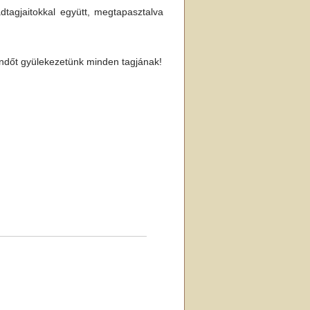
tagjaitokkal együtt, megtapasztalva
endőt gyülekezetünk minden tagjának!