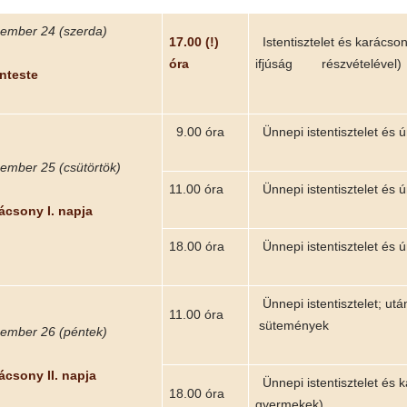
mber 24 (szerda)
17.00 (!)
Istentisztelet és karácso
óra
ifjúság részvételével)
nteste
9.00 óra
Ünnepi istentisztelet és 
mber 25 (csütörtök)
11.00 óra
Ünnepi istentisztelet és 
csony I. napja
18.00 óra
Ünnepi istentisztelet és 
Ünnepi istentisztelet; ut
11.00 óra
sütemények
mber 26 (péntek)
csony II. napja
Ünnepi istentisztelet és 
18.00 óra
gyermekek)