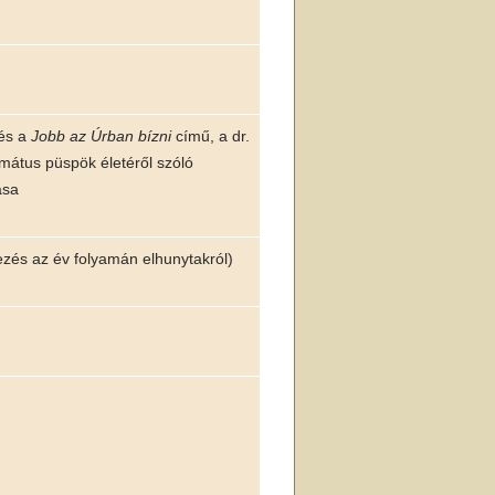
 és a
Jobb az Úrban bízni
című, a dr.
mátus püspök életéről szóló
ása
zés az év folyamán elhunytakról)