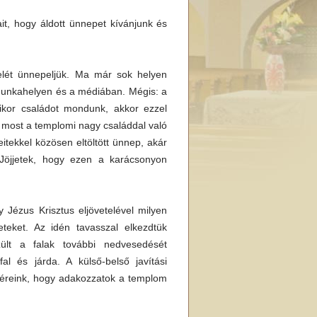
it, hogy áldott ünnepet kívánjunk és
telét ünnepeljük. Ma már sok helyen
 munkahelyen és a médiában. Mégis: a
kor családot mondunk, akkor ezzel
i most a templomi nagy családdal való
tekkel közösen eltöltött ünnep, akár
. Jöjjetek, hogy ezen a karácsonyon
Jézus Krisztus eljövetelével milyen
eket. Az idén tavasszal elkezdtük
ült a falak további nedvesedését
l és járda. A külső-belső javítási
véreink, hogy adakozzatok a templom