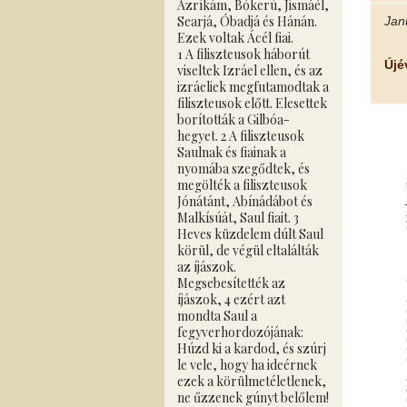
Azríkám, Bókerú, Jismáél,
Searjá, Óbadjá és Hánán.
Janu
Ezek voltak Ácél fiai.
1 A filiszteusok háborút
Újé
viseltek Izráel ellen, és az
izráeliek megfutamodtak a
filiszteusok előtt. Elesettek
borították a Gilbóa-
hegyet. 2 A filiszteusok
Saulnak és fiainak a
nyomába szegődtek, és
megölték a filiszteusok
Jónátánt, Abínádábot és
Malkísúát, Saul fiait. 3
Heves küzdelem dúlt Saul
körül, de végül eltalálták
az íjászok.
Megsebesítették az
íjászok, 4 ezért azt
mondta Saul a
fegyverhordozójának:
Húzd ki a kardod, és szúrj
le vele, hogy ha ideérnek
ezek a körülmetéletlenek,
ne űzzenek gúnyt belőlem!