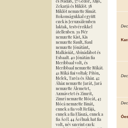
és Nádáb, 37 Gedór, Ahjó,
Zekarjá és Miklót. 38
Miklót nemzette Simát.
Rokonságukkal együtt
ezek is Jeruzsálemben
Dece
laktak, testvéreikkel
átellenben. 39 Nér
nemzette Kíst, Kís
Kará
nemzette Sault, Saul
nemzette Jónátánt,
Malkísúát, Abínádábot és
Esbaalt. 40 Jónátán fia
Meríbbaal volt, és
Meríbbaal nemzette Míkát.
41 Míká fiai voltak: Pítón,
Dece
Melek, Taréa és Áház. 42
Áház nemzette Jarát, Jará
nemzette Álemetet,
Azmávetet és Zimrít,
Zimrí nemzette Mócát, 43
Dece
Mócá nemzette Binát,
ennek a fia volt Refájá,
ennek a fia Elászá, ennek a
Óes
fia Ácél. 44 Ácélnak hat fia
volt, név szerint ezek: