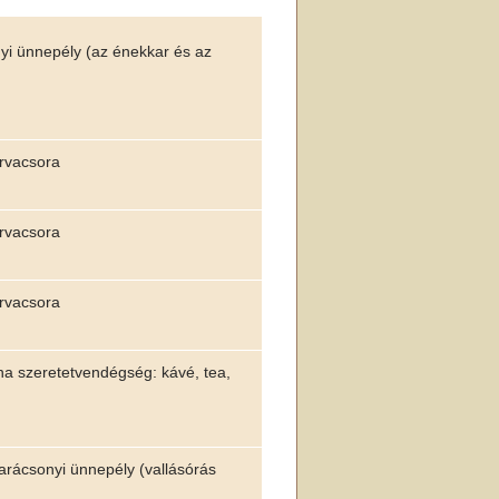
nyi ünnepély (az énekkar és az
úrvacsora
úrvacsora
úrvacsora
ána szeretetvendégség: kávé, tea,
karácsonyi ünnepély (vallásórás