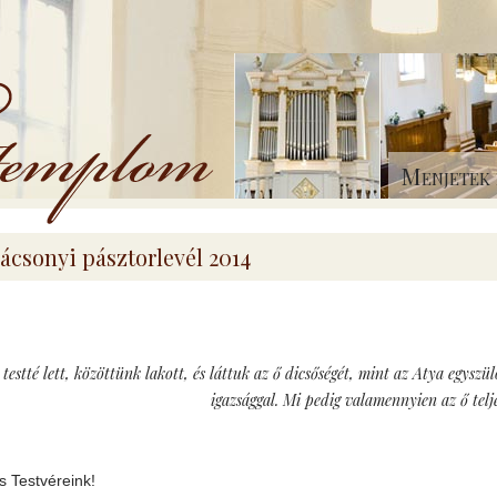
Menjetek 
ácsonyi pásztorlevél 2014
 testté lett, közöttünk lakott, és láttuk az ő dicsőségét, mint az Atya egyszü
igazsággal. Mi pedig valamennyien az ő tel
 Testvéreink!