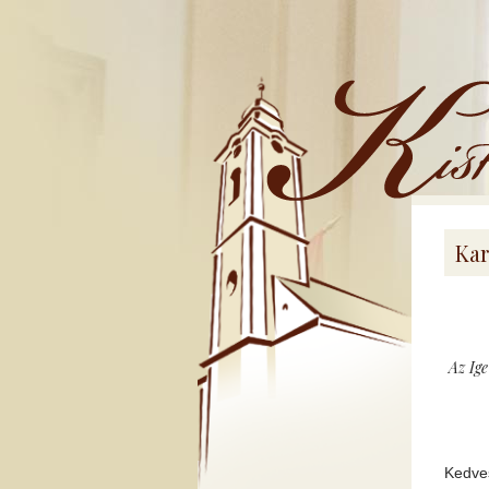
Kistemplom
Kar
Az Ige
Kedves