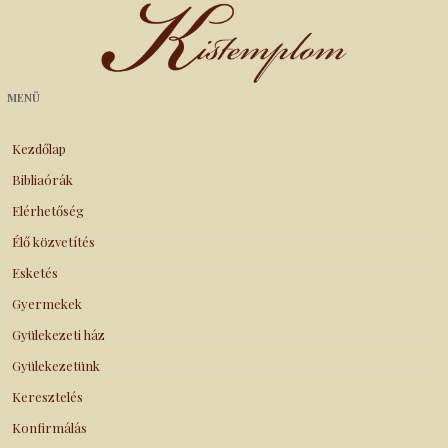
Kistemplom
MENÜ
Kezdőlap
Bibliaórák
Elérhetőség
Élő közvetítés
Esketés
Gyermekek
Gyülekezeti ház
Gyülekezetünk
Keresztelés
Konfirmálás