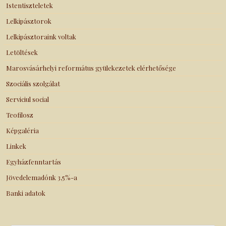
Istentiszteletek
Lelkipásztorok
Lelkipásztoraink voltak
Letöltések
Marosvásárhelyi református gyülekezetek elérhetősége
Szociális szolgálat
Serviciul social
Teofilosz
Képgaléria
Linkek
Egyházfenntartás
Jövedelemadónk 3,5%-a
Banki adatok