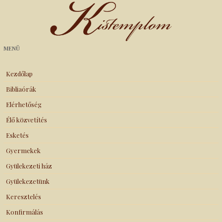
Kistemplom
MENÜ
Kezdőlap
Bibliaórák
Elérhetőség
Élő közvetítés
Esketés
Gyermekek
Gyülekezeti ház
Gyülekezetünk
Keresztelés
Konfirmálás