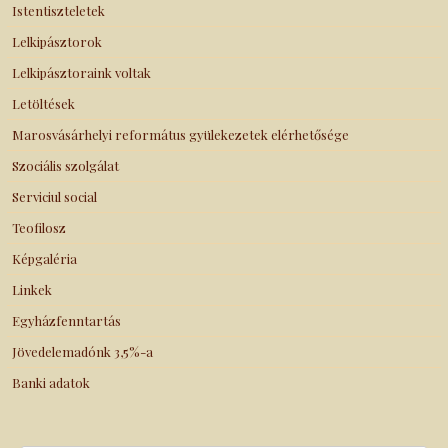
Istentiszteletek
Lelkipásztorok
Lelkipásztoraink voltak
Letöltések
Marosvásárhelyi református gyülekezetek elérhetősége
Szociális szolgálat
Serviciul social
Teofilosz
Képgaléria
Linkek
Egyházfenntartás
Jövedelemadónk 3,5%-a
Banki adatok