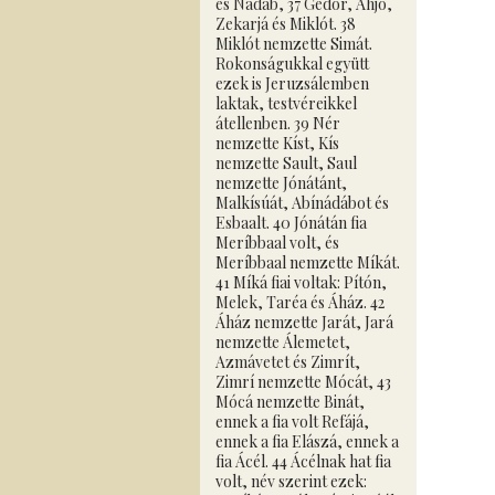
és Nádáb, 37 Gedór, Ahjó,
Zekarjá és Miklót. 38
Miklót nemzette Simát.
Rokonságukkal együtt
ezek is Jeruzsálemben
laktak, testvéreikkel
átellenben. 39 Nér
nemzette Kíst, Kís
nemzette Sault, Saul
nemzette Jónátánt,
Malkísúát, Abínádábot és
Esbaalt. 40 Jónátán fia
Meríbbaal volt, és
Meríbbaal nemzette Míkát.
41 Míká fiai voltak: Pítón,
Melek, Taréa és Áház. 42
Áház nemzette Jarát, Jará
nemzette Álemetet,
Azmávetet és Zimrít,
Zimrí nemzette Mócát, 43
Mócá nemzette Binát,
ennek a fia volt Refájá,
ennek a fia Elászá, ennek a
fia Ácél. 44 Ácélnak hat fia
volt, név szerint ezek: