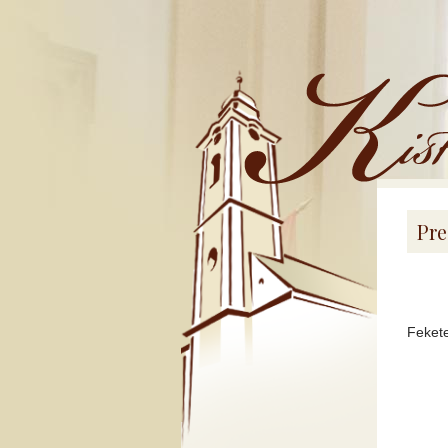
Kistemplom
Pre
Feket