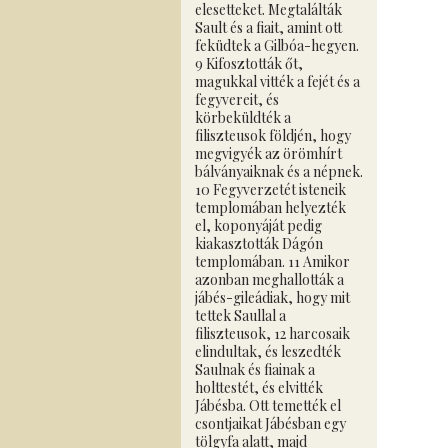
elesetteket. Megtalálták
Sault és a fiait, amint ott
feküdtek a Gilbóa-hegyen.
9 Kifosztották őt,
magukkal vitték a fejét és a
fegyvereit, és
körbeküldték a
filiszteusok földjén, hogy
megvigyék az örömhírt
bálványaiknak és a népnek.
10 Fegyverzetét isteneik
templomában helyezték
el, koponyáját pedig
kiakasztották Dágón
templomában. 11 Amikor
azonban meghallották a
jábés-gileádiak, hogy mit
tettek Saullal a
filiszteusok, 12 harcosaik
elindultak, és leszedték
Saulnak és fiainak a
holttestét, és elvitték
Jábésba. Ott temették el
csontjaikat Jábésban egy
tölgyfa alatt, majd