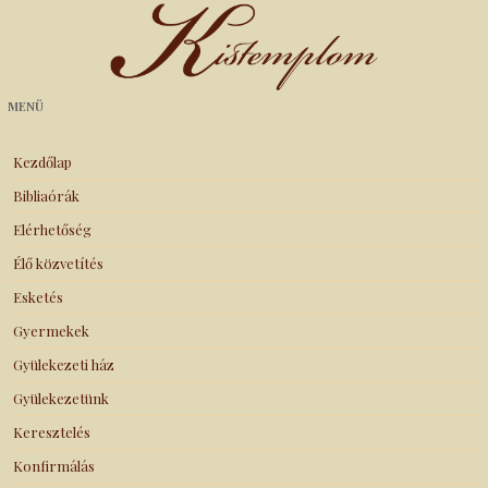
Kistemplom
MENÜ
Kezdőlap
Bibliaórák
Elérhetőség
Élő közvetítés
Esketés
Gyermekek
Gyülekezeti ház
Gyülekezetünk
Keresztelés
Konfirmálás