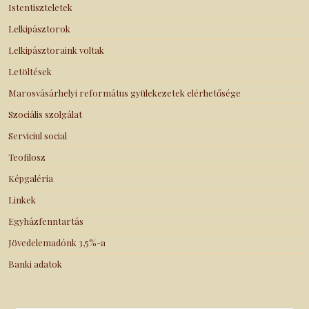
Istentiszteletek
Lelkipásztorok
Lelkipásztoraink voltak
Letöltések
Marosvásárhelyi református gyülekezetek elérhetősége
Szociális szolgálat
Serviciul social
Teofilosz
Képgaléria
Linkek
Egyházfenntartás
Jövedelemadónk 3,5%-a
Banki adatok