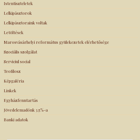
Istentiszteletek
Lelkipásztorok
Lelkipásztoraink voltak
Letöltések
Marosvásárhelyi református gyülekezetek elérhetősége
Szociális szolgálat
Serviciul social
Teofilosz
Képgaléria
Linkek
Egyházfenntartás
Jövedelemadónk 3,5%-a
Banki adatok