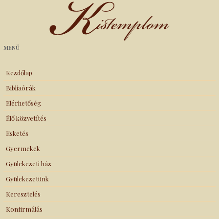
Kistemplom
MENÜ
Kezdőlap
Bibliaórák
Elérhetőség
Élő közvetítés
Esketés
Gyermekek
Gyülekezeti ház
Gyülekezetünk
Keresztelés
Konfirmálás