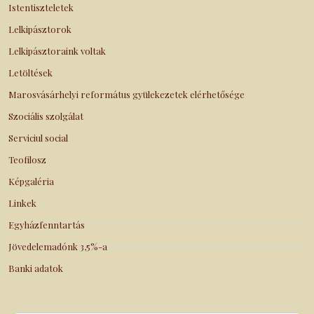
Istentiszteletek
Lelkipásztorok
Lelkipásztoraink voltak
Letöltések
Marosvásárhelyi református gyülekezetek elérhetősége
Szociális szolgálat
Serviciul social
Teofilosz
Képgaléria
Linkek
Egyházfenntartás
Jövedelemadónk 3,5%-a
Banki adatok