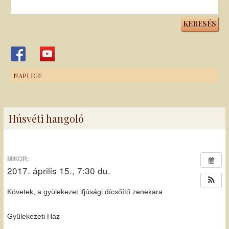
Keresés:
NAPI IGE
Húsvéti hangoló
MIKOR:
2017. április 15., 7:30 du.
Követek, a gyülekezet ifjúsági dícsőítő zenekara
Gyülekezeti Ház