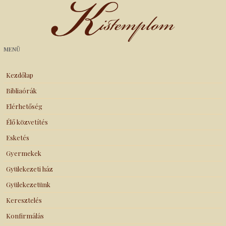
Kistemplom
MENÜ
Kezdőlap
Bibliaórák
Elérhetőség
Élő közvetítés
Esketés
Gyermekek
Gyülekezeti ház
Gyülekezetünk
Keresztelés
Konfirmálás