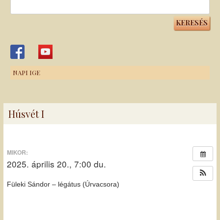
Keresés:
NAPI IGE
Húsvét I
MIKOR:
2025. április 20., 7:00 du.
Füleki Sándor – légátus (Úrvacsora)