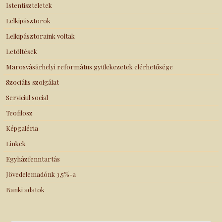
Istentiszteletek
Lelkipásztorok
Lelkipásztoraink voltak
Letöltések
Marosvásárhelyi református gyülekezetek elérhetősége
Szociális szolgálat
Serviciul social
Teofilosz
Képgaléria
Linkek
Egyházfenntartás
Jövedelemadónk 3,5%-a
Banki adatok