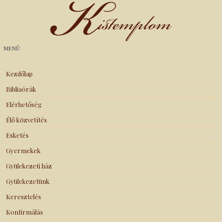
Kistemplom
MENÜ
Kezdőlap
Bibliaórák
Elérhetőség
Élő közvetítés
Esketés
Gyermekek
Gyülekezeti ház
Gyülekezetünk
Keresztelés
Konfirmálás