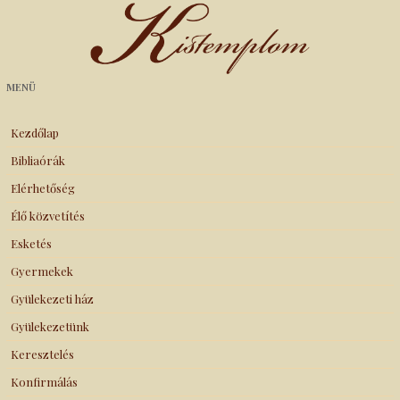
Kistemplom
MENÜ
Kezdőlap
Bibliaórák
Elérhetőség
Élő közvetítés
Esketés
Gyermekek
Gyülekezeti ház
Gyülekezetünk
Keresztelés
Konfirmálás