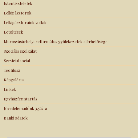
Istentiszteletek
Lelkipásztorok
Lelkipásztoraink voltak
Letöltések
Marosvásárhelyi református gyülekezetek elérhetősége
Szociális szolgálat
Serviciul social
Teofilosz
Képgaléria
Linkek
Egyházfenntartás
Jövedelemadónk 3,5%-a
Banki adatok