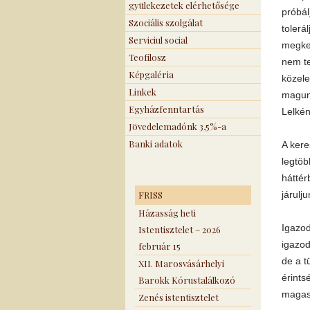
gyülekezetek elérhetősége
próbál
Szociális szolgálat
tolerá
Serviciul social
megkeg
Teofilosz
nem te
Képgaléria
közele
Linkek
magunk
Egyházfenntartás
Lelkén
Jövedelemadónk 3,5%-a
Banki adatok
A kere
legtöb
háttér
FRISS
járulj
Házasság heti
Igazod
Istentisztelet – 2026
igazod
február 15
de a t
XII. Marosvásárhelyi
érints
Barokk Kórustalálkozó
magas
Zenés istentisztelet