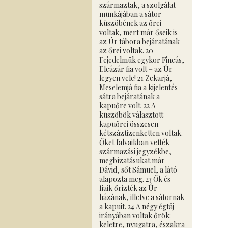
származtak, a szolgálat
munkájában a sátor
küszöbének az őrei
voltak, mert már őseik is
az Úr tábora bejáratának
az őrei voltak. 20
Fejedelmük egykor Fineás,
Eleázár fia volt – az Úr
legyen vele! 21 Zekarjá,
Meselemjá fia a kijelentés
sátra bejáratának a
kapuőre volt. 22 A
küszöbök választott
kapuőrei összesen
kétszáztizenketten voltak.
Őket falvaikban vették
származási jegyzékbe,
megbízatásukat már
Dávid, sőt Sámuel, a látó
alapozta meg. 23 Ők és
fiaik őrizték az Úr
házának, illetve a sátornak
a kapuit. 24 A négy égtáj
irányában voltak őrök:
keletre, nyugatra, északra