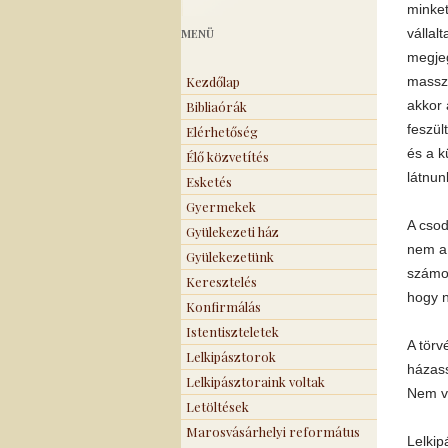
minket
vállal
MENÜ
megjeg
Kezdőlap
massza
akkor 
Bibliaórák
feszül
Elérhetőség
és a k
Élő közvetítés
látnun
Esketés
Gyermekek
A csod
Gyülekezeti ház
nem a 
Gyülekezetünk
számom
Keresztelés
hogy n
Konfirmálás
Istentiszteletek
A törv
Lelkipásztorok
házass
Lelkipásztoraink voltak
Nem vo
Letöltések
Marosvásárhelyi református
Lelkip