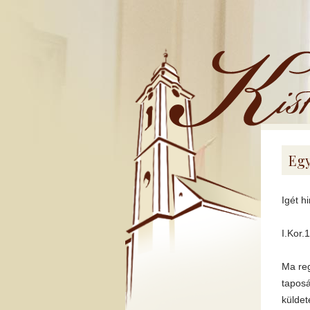
Kistemplom
Egy
Igét h
I.Kor.
Ma reg
taposá
küldet