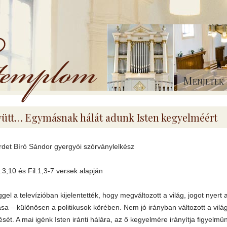
Menjetek 
ütt… Egymásnak hálát adunk Isten kegyelméért
irdet Bíró Sándor gyergyói szórványlelkész
1:3,10 és Fil.1,3-7 versek alapján
gel a televízióban kijelentették, hogy megváltozott a világ, jogot nyer
sa – különösen a politikusok körében. Nem jó irányban változott a világ,
ését. A mai igénk Isten iránti hálára, az ő kegyelmére irányítja figyelmün