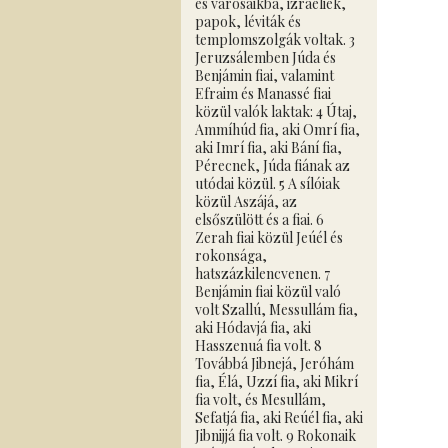
és városaikba, izráeliek,
papok, léviták és
templomszolgák voltak. 3
Jeruzsálemben Júda és
Benjámin fiai, valamint
Efraim és Manassé fiai
közül valók laktak: 4 Útaj,
Ammíhúd fia, aki Omrí fia,
aki Imrí fia, aki Bání fia,
Pérecnek, Júda fiának az
utódai közül. 5 A sílóiak
közül Aszájá, az
elsőszülött és a fiai. 6
Zerah fiai közül Jeúél és
rokonsága,
hatszázkilencvenen. 7
Benjámin fiai közül való
volt Szallú, Messullám fia,
aki Hódavjá fia, aki
Hasszenuá fia volt. 8
Továbbá Jibnejá, Jeróhám
fia, Élá, Uzzí fia, aki Mikrí
fia volt, és Mesullám,
Sefatjá fia, aki Reúél fia, aki
Jibnijjá fia volt. 9 Rokonaik