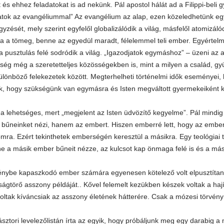
 és ehhez feladatokat is ad nekünk. Pál apostol hálát ad a Filippi-beli
tatok az evangéliummal” Az evangélium az alap, ezen közeledhetünk eg
yzését, mely szerint egyfelől globalizálódik a világ, másfelől atomizálód
 a tömeg, benne az egyedül maradt, félelemmel teli ember. Egyértelm
a pusztulás felé sodródik a világ. „Igazodjatok egymáshoz” – üzeni az
tség még a szeretetteljes közösségekben is, mint a milyen a család, gy
ülönböző felekezetek között. Megterhelheti történelmi idők eseményei,
k, hogy szükségünk van egymásra és Isten megváltott gyermekeiként 
a lehetséges, mert „megjelent az Isten üdvözítő kegyelme”. Pál mindig h
bűneinket nézi, hanem az embert. Hiszen emberré lett, hogy az emberr
ra. Ezért tekinthetek emberségén keresztül a másikra. Egy teológiai 
e a másik ember bűneit nézze, az kulcsot kap önmaga felé is és a mási
énybe kapaszkodó ember számára egyenesen kötelező volt elpusztítan
ágtörő asszony példáját.. Kővel felemelt kezükben készek voltak a ha
ltak kíváncsiak az asszony életének hátterére. Csak a mózesi törvényr
ásztori levelezőlistán írta az egyik, hogy próbáljunk meg egy darabig a