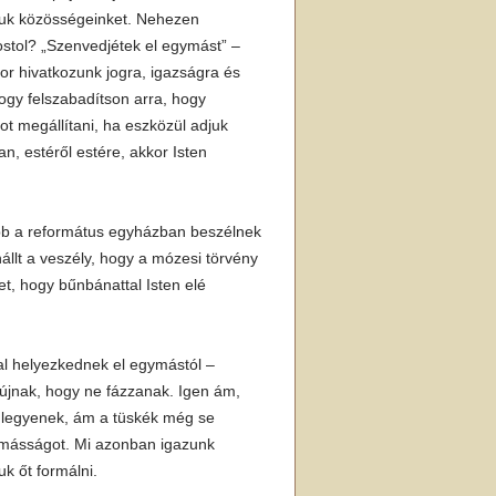
juk közösségeinket. Nehezen
ostol? „Szenvedjétek el egymást” –
r hivatkozunk jogra, igazságra és
ogy felszabadítson arra, hogy
t megállítani, ha eszközül adjuk
an, estéről estére, akkor Isten
ább a református egyházban beszélnek
állt a veszély, hogy a mózesi törvény
tet, hogy bűnbánattal Isten elé
al helyezkednek el egymástól –
jnak, hogy ne fázzanak. Igen ám,
l legyenek, ám a tüskék még se
 a másságot. Mi azonban igazunk
 őt formálni.