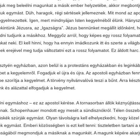
juk meg beleélni magunkat a másik ember helyzetébe, akkor megbont
ljuk egymást. Düh, haragok, régi sértések jellemeznek. Mit mond az ap
yelmezettek. Igen, mert mindnyájan Isten kegyelméből élünk. Hányszo
kintünk Jézusra, az „Igazságra”. Jézus bennünket megállít időnként, h
dni tudjunk a másikhoz. Meggyőz arról, hogy képes egy rossz folyamato
at neki. El kell hinni, hogy ha ennyin imádkozunk itt és szerte a világb
ek erejével meg tudja változtatni ezt a rossz folyamatot. Ez áldott harc.
sztyén egyházban, azon belül is a protestáns egyházakban és legink
bet a kegyelemről. Fogadjuk el újra és újra. Az apostoli egyházban fenn
be szorítja a kegyelmet. A törvény nyilvánvalóvá teszi a bűnt. Arra kész
unk és alázattal elfogadjuk a kegyelmet.
ni egymáshoz – ez az apostol kérése. A tornasorban állók kéznyújtáss
nak. Schopenhauer mondott egy mesét a sündisznókról. Télen összebú
üskék szúrják egymást. Olyan távolságra kell elhelyezkedni, hogy köze
ék egymást. Emberi közösségben is ezt kell tenni: tiszteletben tartani
ságából megmondjuk a másiknak a magunkét. A magunk képére akarjuk