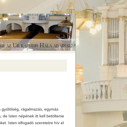
bé az Ur kapujin Hála adással:
t a gyűlölség, rágalmazás, egymás
 de Isten népének itt kell betöltenie
ket. Isten elfogadó szeretetre hív el