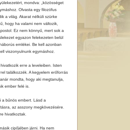
 gyülekezetért, mondva: „közösséget
ymáshoz. Olvasta egy filozófus
ik a világ. Akarat nélküli szürke
ű, hogy ha valami nem változik,
 apostol. Ez nem könnyű, mert sok a
ülekezet egyazon felekezeten belül
 háborús emlékei. Be kell azonban
kell viszonyulnunk egymáshoz.
ivatkozik erre a leveleiben. Isten
el találkozzék. A kegyelem erőforrás
tanár mondta, hogy aki megtanulja,
k ember felé is.
i a bűnös embert. Lásd a
jításra, az asszony megkövezésére.
e hivatkoztak.
 másik cipőjében járni. Ha nem