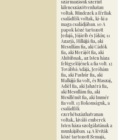
származásuk szerint
kilencszázötvenhatan
voltak. Mindezek a férfiak
családfők voltak, ki-ki a
maga családjában. 10 A
papok közé tartozott
Jedajá, Jójáríb és Jákín; 11
Azarjá, Hilkijjá fia, aki
Mesullám fia, aki Cádók
fia, aki Merájót fia, aki
Ahítúbnak, az Isten háza
felügyelőjének a fia volt. 12
Továbbá Adájá, Jeróhám
fia, aki Pashúr fia, aki
Malkijjá fia volt, és Maszaj,
Adíél fia, aki Jahzérá fia,
aki Mesullám fia, aki
Mesillémít fia, aki Immér
fia volt. 13 Rokonságuk, a
családfők
ezerhétszázhatvanan
voltak, kiváló emberek
Isten háza szolgálatának a
munkájában. 14 A léviták
közé tartozott Semajá,