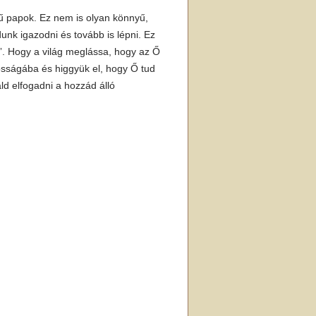
 papok. Ez nem is olyan könnyű,
unk igazodni és tovább is lépni. Ez
”. Hogy a világ meglássa, hogy az Ő
gosságába és higgyük el, hogy Ő tud
áld elfogadni a hozzád álló