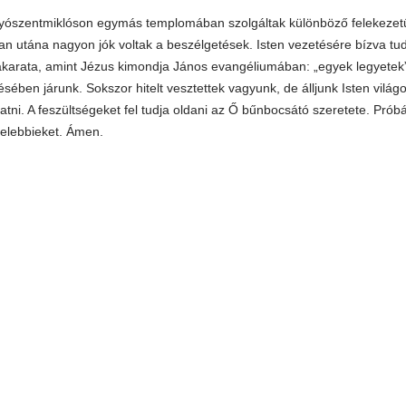
yószentmiklóson egymás templomában szolgáltak különböző felekezetű
n utána nagyon jók voltak a beszélgetések. Isten vezetésére bízva tud
akarata, amint Jézus kimondja János evangéliumában: „egyek legyetek
ésében járunk. Sokszor hitelt vesztettek vagyunk, de álljunk Isten vilá
tatni. A feszültségeket fel tudja oldani az Ő bűnbocsátó szeretete. Prób
elebbieket. Ámen.