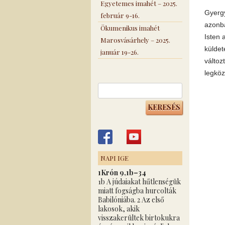
Egyetemes imahét – 2025.
Gyerg
február 9-16.
azonba
Ökumenikus imahét
Isten 
Marosvásárhely – 2025.
küldet
január 19-26.
változ
legköz
Keresés:
NAPI IGE
1Krón 9,1b–34
1b A júdaiakat hűtlenségük
miatt fogságba hurcolták
Babilóniába. 2 Az első
lakosok, akik
visszakerültek birtokukra