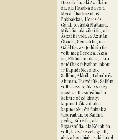
Hassúb fia, aki Azríkám
fia, aki Hasabjá fia volt,
Merárí fiai közül. 15
Bakbakkar, Heres és
Gálál, továbbá Mattanjá,
Míká fia, aki Zikrí fia, aki
Ászáf fia volt. 16 Azután
Óbadjá, Semajá fia, aki
Gálál fia, aki Jedútún fia
volt; meg Berekjá, Ászá
fia, Elkáná unokája, aki a
netófáiak falvaiban lakott.
17 Kapuőrök voltak:
Sallúm, Akkúb, Talmón és
Ahíman. Testvérük, Sallúm
volt a vezetőjük; 18 még
most is ott szolgálnak a
keletre néző királyi
kapunál. Ők voltak a
kapuőrök Lévi fiainak a
táboraiban. 19 Sallúm
pedig, Kóré fia, aki
Ebjászáf fia, aki Kórah fia
volt, testvéreivel együtt,
akik a kórahiak családjából