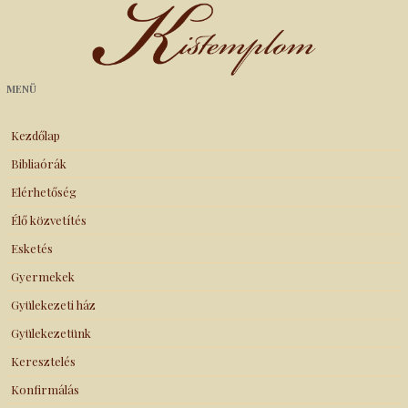
Kistemplom
MENÜ
Kezdőlap
Bibliaórák
Elérhetőség
Élő közvetítés
Esketés
Gyermekek
Gyülekezeti ház
Gyülekezetünk
Keresztelés
Konfirmálás