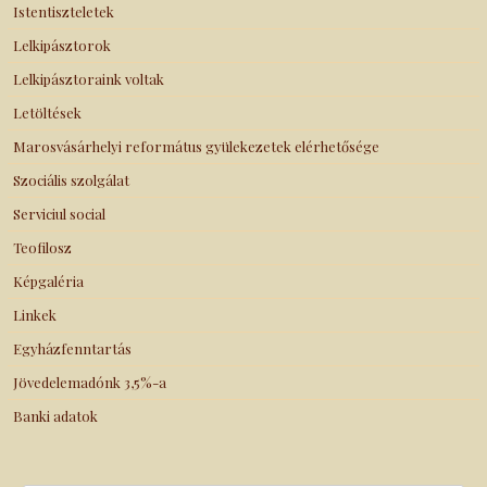
Istentiszteletek
Lelkipásztorok
Lelkipásztoraink voltak
Letöltések
Marosvásárhelyi református gyülekezetek elérhetősége
Szociális szolgálat
Serviciul social
Teofilosz
Képgaléria
Linkek
Egyházfenntartás
Jövedelemadónk 3,5%-a
Banki adatok