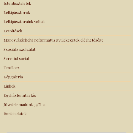
Istentiszteletek
Lelkipásztorok
Lelkipásztoraink voltak
Letöltések
Marosvásárhelyi református gyülekezetek elérhetősége
Szociális szolgálat
Serviciul social
Teofilosz
Képgaléria
Linkek
Egyházfenntartás
Jövedelemadónk 3,5%-a
Banki adatok