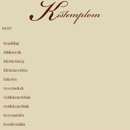
Kistemplom
MENÜ
Kezdőlap
Bibliaórák
Elérhetőség
Élő közvetítés
Esketés
Gyermekek
Gyülekezeti ház
Gyülekezetünk
Keresztelés
Konfirmálás